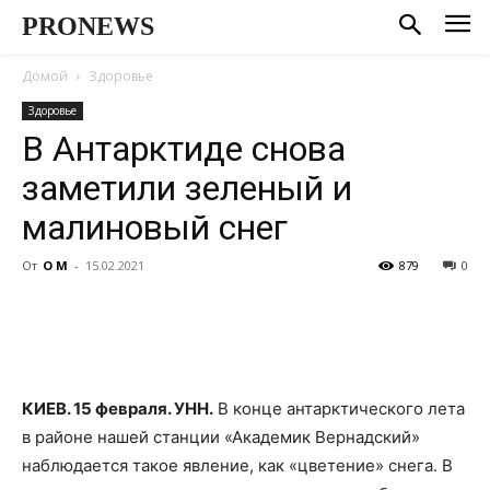
PRONEWS
Домой
Здоровье
Здоровье
В Антарктиде снова
заметили зеленый и
малиновый снег
От
О М
-
15.02.2021
879
0
КИЕВ. 15 февраля. УНН.
В конце антарктического лета
в районе нашей станции «Академик Вернадский»
наблюдается такое явление, как «цветение» снега. В