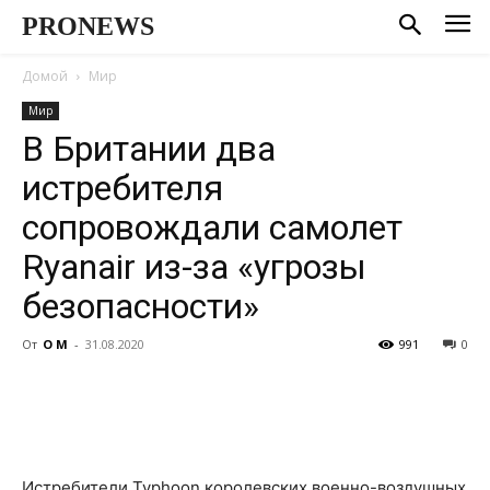
PRONEWS
Домой
Мир
Мир
В Британии два
истребителя
сопровождали самолет
Ryanair из-за «угрозы
безопасности»
От
О М
-
31.08.2020
991
0
Истребители Typhoon королевских военно-воздушных