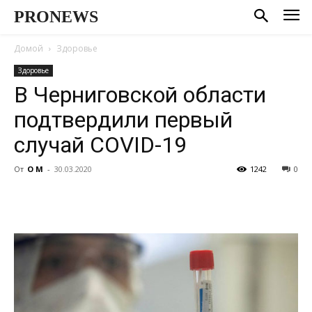
PRONEWS
Домой
Здоровье
Здоровье
В Черниговской области
подтвердили первый
случай COVID-19
От
О М
-
30.03.2020
1242
0