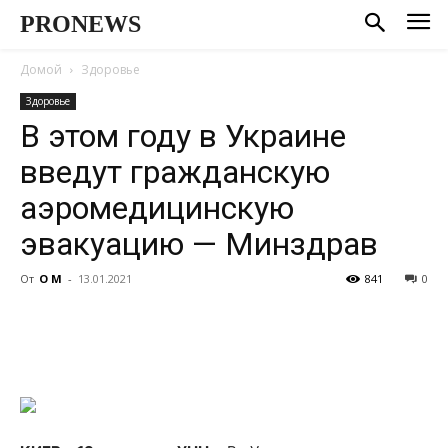
PRONEWS
Домой
Здоровье
Здоровье
В этом году в Украине
введут гражданскую
аэромедицинскую
эвакуацию — Минздрав
От
О М
-
13.01.2021
841
0