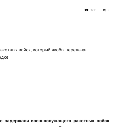
1011
0
акетных войск, который якобы передавал
едке.
уле задержали военнослужащего
ракетных войск