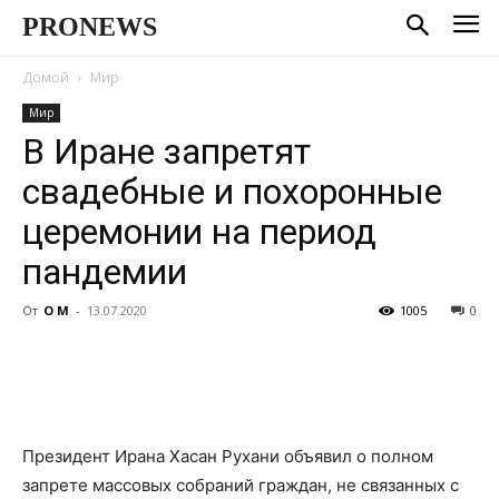
PRONEWS
Домой
Мир
Мир
В Иране запретят
свадебные и похоронные
церемонии на период
пандемии
От
О М
-
13.07.2020
1005
0
Президент Ирана Хасан Рухани объявил о полном
запрете массовых собраний граждан, не связанных с