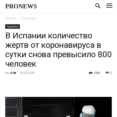
PRONEWS
Домой
Здоровье
Здоровье
В Испании количество
жертв от коронавируса в
сутки снова превысило 800
человек
От
О М
-
30.03.2020
1100
0