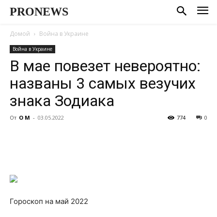
PRONEWS
Домой
Война в Украине
Война в Украине
В мае повезет невероятно:
названы 3 самых везучих
знака Зодиака
От
О М
-
03.05.2022
774
0
Гороскоп на май 2022