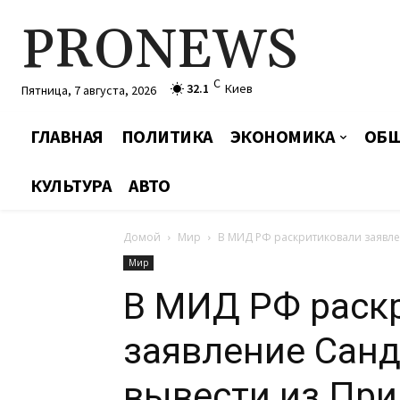
PRONEWS
C
32.1
Киев
Пятница, 7 августа, 2026
ГЛАВНАЯ
ПОЛИТИКА
ЭКОНОМИКА
ОБЩ
КУЛЬТУРА
АВТО
Домой
Мир
В МИД РФ раскритиковали заявле
Мир
В МИД РФ раск
заявление Санд
вывести из Пр