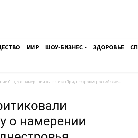
ЕСТВО
МИР
ШОУ-БИЗНЕС
ЗДОРОВЬЕ
СП
ние Санду о намерении вывести из Приднестровья российские...
ритиковали
у о намерении
иднестровья