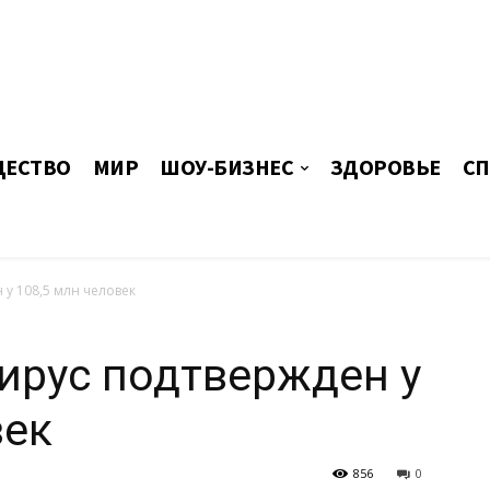
ЕСТВО
МИР
ШОУ-БИЗНЕС
ЗДОРОВЬЕ
СП
у 108,5 млн человек
ирус подтвержден у
век
856
0