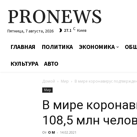
PRONEWS
C
27.1
Киев
Пятница, 7 августа, 2026
ГЛАВНАЯ
ПОЛИТИКА
ЭКОНОМИКА
ОБЩ
КУЛЬТУРА
АВТО
Домой
Мир
В мире коронавирус подтвержден 
Мир
В мире коронав
108,5 млн чело
От
О М
-
14.02.2021