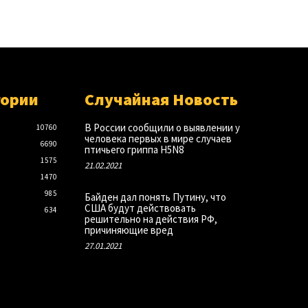
гории
Случайная Новость
В России сообщили о выявлении у
10760
человека первых в мире случаев
6690
птичьего гриппа H5N8
1575
21.02.2021
1470
985
Байден дал понять Путину, что
США будут действовать
634
решительно на действия РФ,
причиняющие вред
27.01.2021