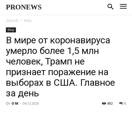
PRONEWS
Домой
Мир
Мир
В мире от коронавируса
умерло более 1,5 млн
человек, Трамп не
признает поражение на
выборах в США. Главное
за день
От
О М
-
04.12.2020
882
0