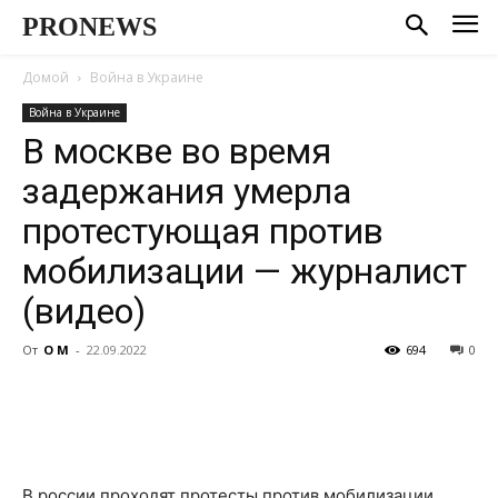
PRONEWS
Домой
Война в Украине
Война в Украине
В москве во время
задержания умерла
протестующая против
мобилизации — журналист
(видео)
От
О М
-
22.09.2022
694
0
В россии проходят протесты против мобилизации