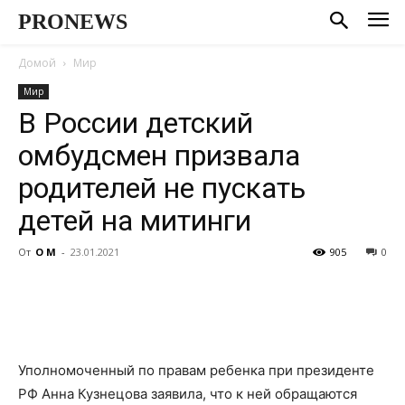
PRONEWS
Домой
Мир
Мир
В России детский
омбудсмен призвала
родителей не пускать
детей на митинги
От
О М
-
23.01.2021
905
0
Уполномоченный по правам ребенка при президенте
РФ Анна Кузнецова заявила, что к ней обращаются