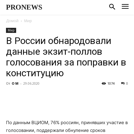
PRONEWS
Домой
Мир
Мир
В России обнародовали
данные экзит-поллов
голосования за поправки в
конституцию
От
О М
-
29.06.2020
1074
0
По данным ВЦИОМ, 76% россиян, принявших участие в
голосовании, поддержали обнуление сроков