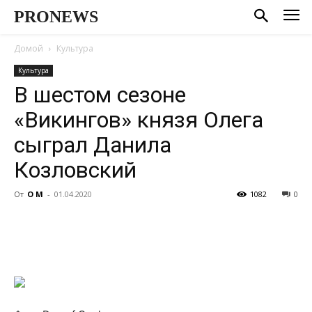
PRONEWS
Домой
Культура
Культура
В шестом сезоне
«Викингов» князя Олега
сыграл Данила
Козловский
От
О М
-
01.04.2020
1082
0