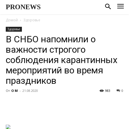
PRONEWS
Домой
Здоровье
Здоровье
В СНБО напомнили о
важности строгого
соблюдения карантинных
мероприятий во время
праздников
От
О М
-
21.08.2020
983
0