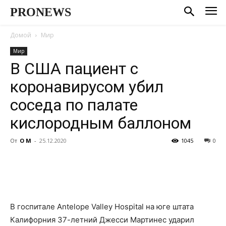
PRONEWS
Домой
Мир
Мир
В США пациент с
коронавирусом убил
соседа по палате
кислородным баллоном
От
О М
-
25.12.2020
1045
0
В госпитале Antelope Valley Hospital на юге штата
Калифорния 37-летний Джесси Мартинес ударил