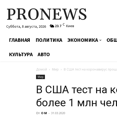
PRONEWS
C
23.7
Киев
Суббота, 8 августа, 2026
ГЛАВНАЯ
ПОЛИТИКА
ЭКОНОМИКА
ОБЩ
КУЛЬТУРА
АВТО
Домой
Мир
В США тест на коронавирус прош
Мир
В США тест на 
более 1 млн че
От
О М
-
31.03.2020