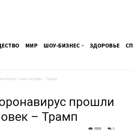
ЕСТВО
МИР
ШОУ-БИЗНЕС
ЗДОРОВЬЕ
СП
ли более 1 млн человек – Трамп
коронавирус прошли
ловек – Трамп
1009
0