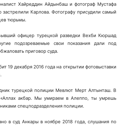
рналист Хайреддин Айдынбаш и фотограф Мустафа
го застрелили Карлова. Фотографу присудили самый
цев тюрьмы.
Бывший офицер турецкой разведки Вехби Кюршад
ругие подозреваемые свои показания дали под
бжаловать приговор суда.
ит 19 декабря 2016 года на открытии фотовыставки
.
удник турецкой полиции Мевлют Мерт Алтынташ. В
 «Аллах акбар. Мы умираем в Алеппо, ты умрешь
удниками спецподразделения полиции.
но в суд Анкары в ноябре 2018 года, слушания по