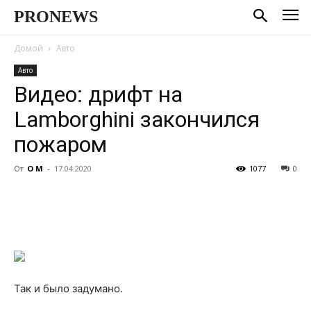
PRONEWS
Домой
Авто
Авто
Видео: дрифт на
Lamborghini закончился
пожаром
От
О М
-
17.04.2020
1077
0
Так и было задумано.