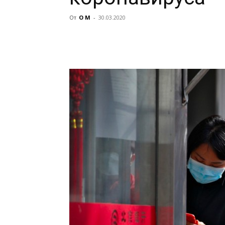
От
О М
-
30.03.2020