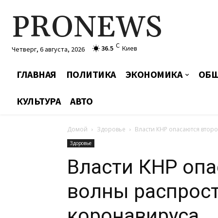
PRONEWS
C
36.5
Киев
Четверг, 6 августа, 2026
ГЛАВНАЯ
ПОЛИТИКА
ЭКОНОМИКА
ОБЩ
КУЛЬТУРА
АВТО
Домой
Здоровье
Власти КНР опасаются втор
Здоровье
Власти КНР опа
волны распрос
коронавируса