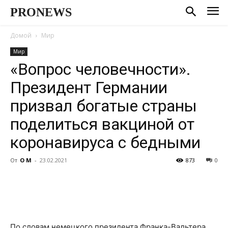
PRONEWS
Домой
Мир
Мир
«Вопрос человечности».
Президент Германии
призвал богатые страны
поделиться вакциной от
коронавируса с бедными
От
О М
-
23.02.2021
873
0
По словам немецкого президента Франка-Вальтера