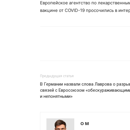
Европейское агентство по лекарственным
вакцине от COVID-19 просочились в инте
Предыдущая статья
В Германии назвали слова Лаврова о разры
связей с Евросоюзом «обескураживающим
и непонятными»
О М