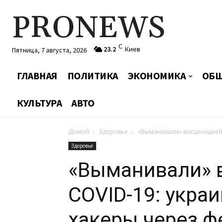
PRONEWS
C
23.2
Киев
Пятница, 7 августа, 2026
ГЛАВНАЯ
ПОЛИТИКА
ЭКОНОМИКА
ОБЩ
КУЛЬТУРА
АВТО
Домой
Здоровье
«Выманивали» вакцинацией 
Здоровье
«Выманивали» 
COVID-19: укра
хакеры через ф