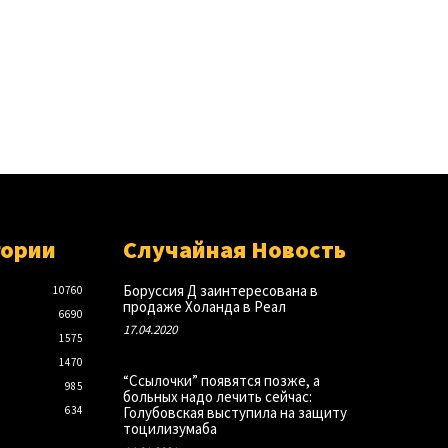
гории
Случайная Новость
Боруссия Д заинтересована в
10760
продаже Холанда в Реал
6690
17.04.2020
1575
1470
“Ссылочки” появятся позже, а
985
больных надо лечить сейчас:
634
Голубовская выступила на защиту
тоцилизумаба