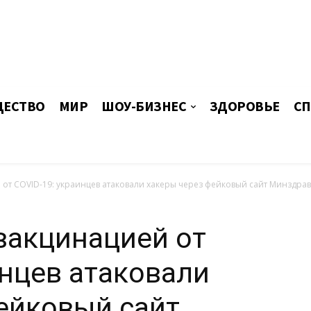
ЕСТВО
МИР
ШОУ-БИЗНЕС
ЗДОРОВЬЕ
СП
от COVID-19: украинцев атаковали хакеры через фейковый сайт Минздра
вакцинацией от
инцев атаковали
ейковый сайт