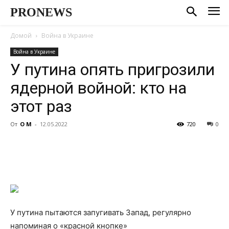
PRONEWS
Домой
Война в Украине
Война в Украине
У путина опять пригрозили
ядерной войной: кто на
этот раз
От
О М
-
12.05.2022
720
0
У путина пытаются запугивать Запад, регулярно
напоминая о «красной кнопке»