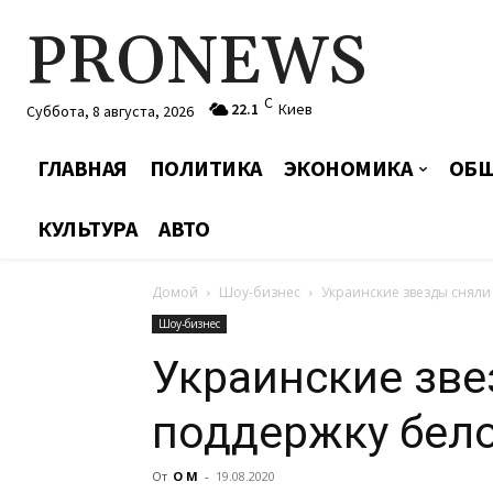
PRONEWS
C
22.1
Киев
Суббота, 8 августа, 2026
ГЛАВНАЯ
ПОЛИТИКА
ЭКОНОМИКА
ОБЩ
КУЛЬТУРА
АВТО
Домой
Шоу-бизнес
Украинские звезды сняли
Шоу-бизнес
Украинские зве
поддержку бел
От
О М
-
19.08.2020