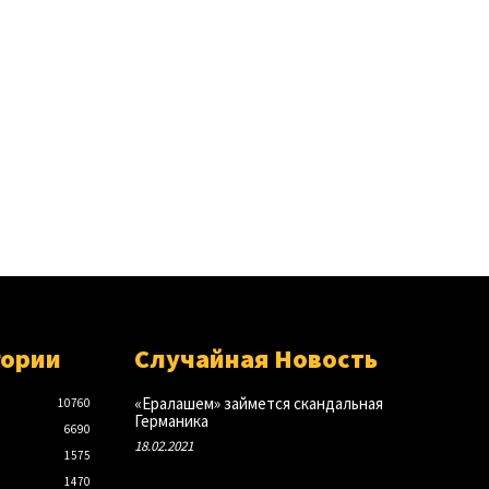
гории
Случайная Новость
«Ералашем» займется скандальная
10760
Германика
6690
18.02.2021
1575
1470