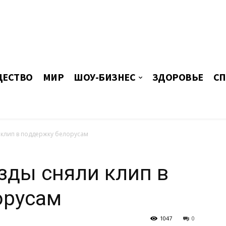
ЕСТВО
МИР
ШОУ-БИЗНЕС
ЗДОРОВЬЕ
СП
 клип в поддержку белорусам
зды сняли клип в
орусам
1047
0