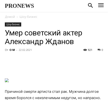
PRONEWS
Домой
Шоу-бизнес
Шоу-бизнес
Умер советский актер
Александр Жданов
От
О М
-
22.02.2021
921
0
Причиной смерти артиста стал рак. Мужчина долгое
время боролся с неизлечимым недугом, но напрасно.