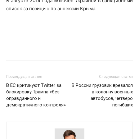
В августе 2014 года включен Украиной в санкционный
список за позицию по аннексии Крыма.
Предыдущая статья
Следующая статья
В ЕС критикуют Twitter за
В России грузовик врезался
блокировку Трампа «без
в колонну военных
оправданного и
автобусов, четверо
демократичного контроля»
погибших