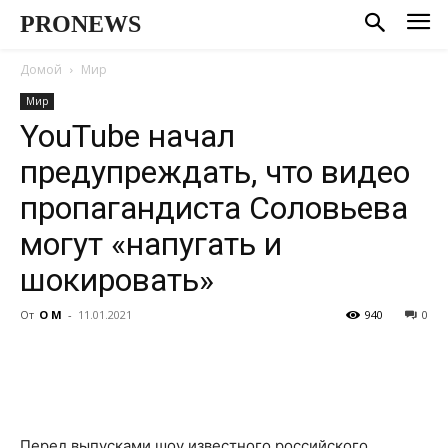
PRONEWS
Домой
Мир
Мир
YouTube начал
предупреждать, что видео
пропагандиста Соловьева
могут «напугать и
шокировать»
От
О М
-
11.01.2021
940
0
Перед выпусками шоу известного российского