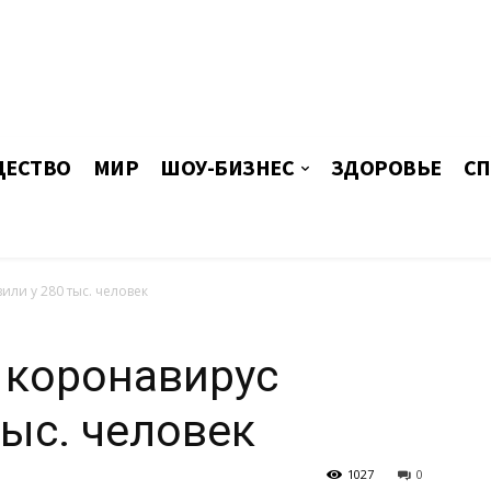
ЕСТВО
МИР
ШОУ-БИЗНЕС
ЗДОРОВЬЕ
СП
или у 280 тыс. человек
е коронавирус
тыс. человек
1027
0