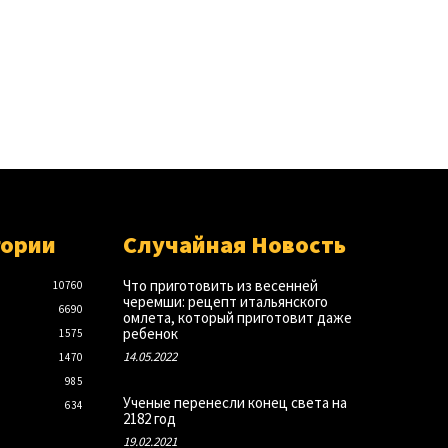
гории
Случайная Новость
Что приготовить из весенней
10760
черемши: рецепт итальянского
6690
омлета, который приготовит даже
ребенок
1575
14.05.2022
1470
985
Ученые перенесли конец света на
634
2182 год
19.02.2021