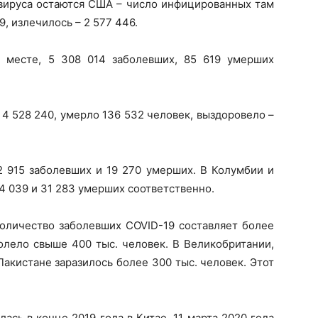
вируса остаются США – число инфицированных там
9, излечилось – 2 577 446.
м месте, 5 308 014 заболевших, 85 619 умерших
4 528 240, умерло 136 532 человек, выздоровело –
2 915 заболевших и 19 270 умерших. В Колумбии и
4 039 и 31 283 умерших соответственно.
количество заболевших COVID-19 составляет более
олело свыше 400 тыс. человек. В Великобритании,
Пакистане заразилось более 300 тыс. человек. Этот
сь в конце 2019 года в Китае. 11 марта 2020 года