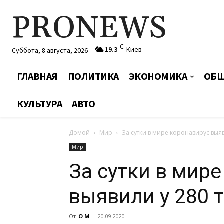
PRONEWS
C
19.3
Киев
Суббота, 8 августа, 2026
ГЛАВНАЯ
ПОЛИТИКА
ЭКОНОМИКА
ОБЩ
КУЛЬТУРА
АВТО
Домой
Мир
За сутки в мире коронавирус выяв
Мир
За сутки в мир
выявили у 280 
От
О М
-
20.09.2020