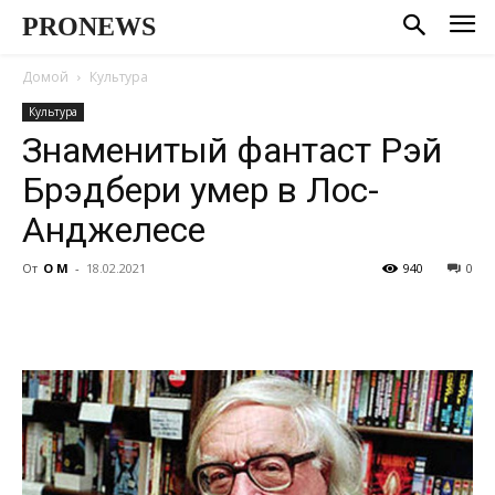
PRONEWS
Домой
Культура
Культура
Знаменитый фантаст Рэй
Брэдбери умер в Лос-
Анджелесе
От
О М
-
18.02.2021
940
0