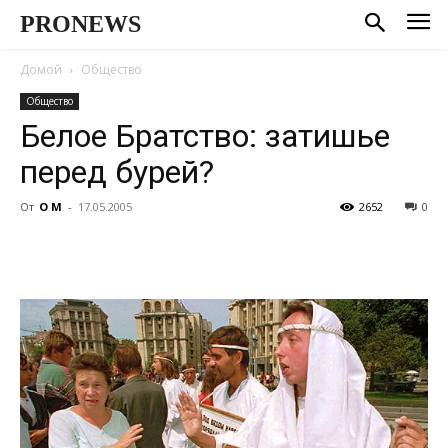
PRONEWS
Домой
Общество
Общество
Белое Братство: затишье
перед бурей?
От
О М
-
17.05.2005
2652
0