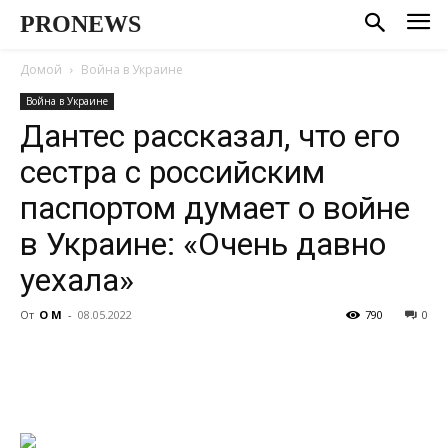
PRONEWS
Домой
Война в Украине
Война в Украине
Дантес рассказал, что его
сестра с российским
паспортом думает о войне
в Украине: «Очень давно
уехала»
От
О М
-
08.05.2022
790
0