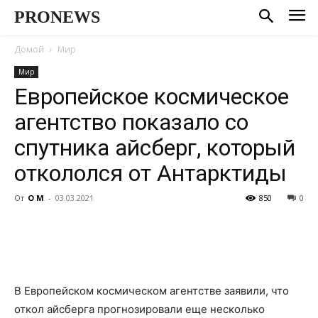
PRONEWS
Домой
Мир
Мир
Европейское космическое
агентство показало со
спутника айсберг, который
откололся от Антарктиды
От
О М
-
03.03.2021
850
0
В Европейском космическом агентстве заявили, что
откол айсберга прогнозировали еще несколько