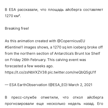
В ESA рассказали, что площадь айсберга составляет
1270 км².
Breaking free!
As this animation created with @CopernicusEU
#Sentinel1 images shows, a 1270 sq km iceberg broke off
from the northern section of Antarctica’s Brunt Ice Shelf
on Friday 26th February. This calving event was
forecasted a few weeks ago.
https://t.co/zsNbVXZV38 pic.twitter.com/neQbQSgU1f
— ESA EarthObservation (@ESA_EO) March 2, 2021
В пресс-службе отметили, что откол айсберга
прогнозировали еще несколько недель назад. Его