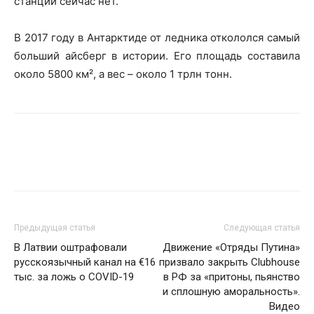
станции сейчас нет.
В 2017 году в Антарктиде от ледника откололся самый
больший айсберг в истории. Его площадь составила
около 5800 км², а вес – около 1 трлн тонн.
Предыдущая статья
Следующая статья
В Латвии оштрафовали
Движение «Отряды Путина»
русскоязычный канал на €16
призвало закрыть Clubhouse
тыс. за ложь о COVID-19
в РФ за «притоны, пьянство
и сплошную аморальность».
Видео