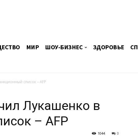
ЕСТВО
МИР
ШОУ-БИЗНЕС
ЗДОРОВЬЕ
СП
нкционный список ­– AFP
чил Лукашенко в
исок ­– AFP
1044
0