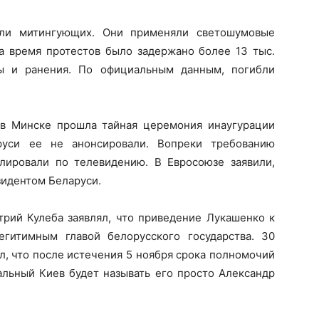
яли митингующих. Они применяли светошумовые
За время протестов было задержано более 13 тыс.
мы и ранения. По официальным данным, погибли
 в Минске прошла тайная церемония инаугурации
руси ее не анонсировали. Вопреки требованию
лировали по телевидению. В Евросоюзе заявили,
зидентом Беларуси.
рий Кулеба заявлял, что приведение Лукашенко к
егитимным главой белорусского государства. 30
л, что после истечения 5 ноября срока полномочий
льный Киев будет называть его просто Александр