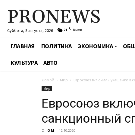
PRONEWS
C
21
Киев
Суббота, 8 августа, 2026
ГЛАВНАЯ
ПОЛИТИКА
ЭКОНОМИКА
ОБЩ
КУЛЬТУРА
АВТО
Домой
Мир
Евросоюз включил Лукашенко в са
Мир
Евросоюз вклю
санкционный сп
От
О М
-
12.10.2020