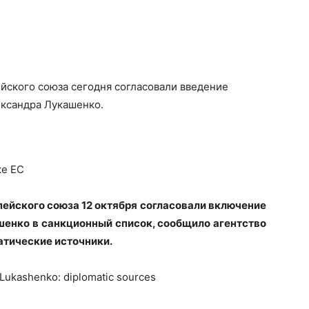
йского союза сегодня согласовали введение
ександра Лукашенко.
ке ЕС
ейского союза 12 октября
согласовали включение
енко в санкционный список, сообщило агентство
атические источники.
Lukashenko: diplomatic sources