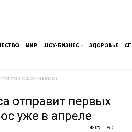
ЕСТВО
МИР
ШОУ-БИЗНЕС
ЗДОРОВЬЕ
СП
 туристов в космос уже в апреле
а отправит первых
мос уже в апреле
876
0