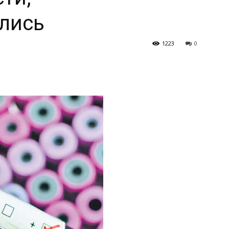
лись
1223
0