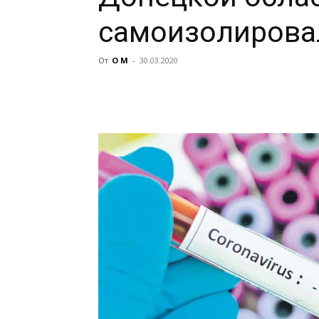
самоизолирова
От
О М
-
30.03.2020