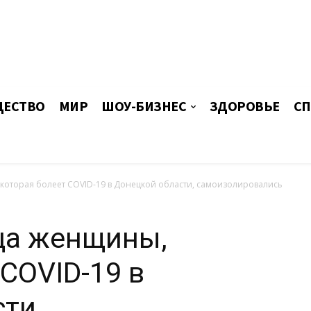
ЕСТВО
МИР
ШОУ-БИЗНЕС
ЗДОРОВЬЕ
СП
которая болеет COVID-19 в Донецкой области, самоизолировались
ца женщины,
 COVID-19 в
ти,