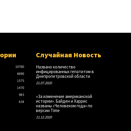
гории
Случайная Новость
Названо количество
10760
инфицированных гепатитом в
6690
Днепропетровской области
1575
21.07.2020
1470
985
«За изменение американской
истории». Байден и Харрис
634
названы «Человеком года» по
версии Time
11.12.2020