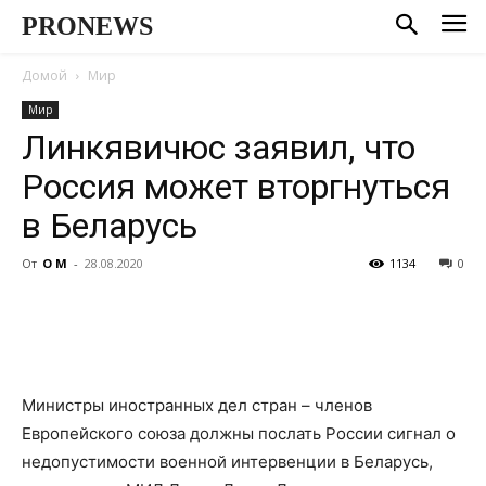
PRONEWS
Домой
Мир
Мир
Линкявичюс заявил, что
Россия может вторгнуться
в Беларусь
От
О М
-
28.08.2020
1134
0
Министры иностранных дел стран – членов
Европейского союза должны послать России сигнал о
недопустимости военной интервенции в Беларусь,