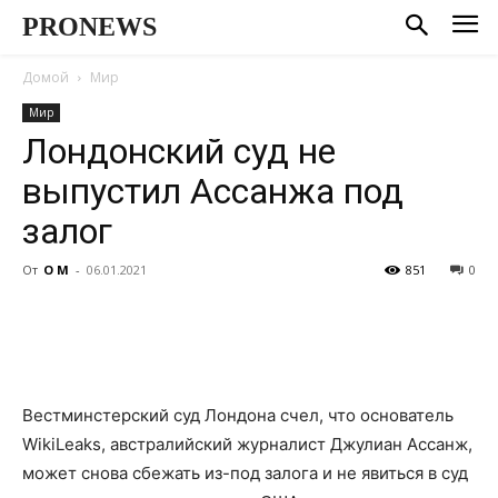
PRONEWS
Домой
Мир
Мир
Лондонский суд не
выпустил Ассанжа под
залог
От
О М
-
06.01.2021
851
0
Вестминстерский суд Лондона счел, что основатель
WikiLeaks, австралийский журналист Джулиан Ассанж,
может снова сбежать из-под залога и не явиться в суд