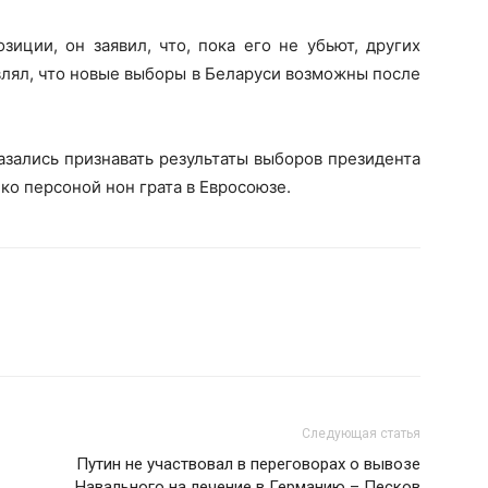
зиции, он заявил, что, пока его не убьют, других
являл, что новые выборы в Беларуси возможны после
азались признавать результаты выборов президента
ко персоной нон грата в Евросоюзе.
Следующая статья
Путин не участвовал в переговорах о вывозе
Навального на лечение в Германию – Песков