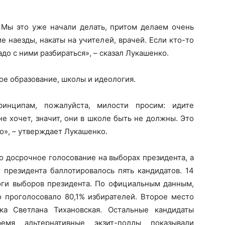
. Мы это уже начали делать, притом делаем очень
е наезды, накаты на учителей, врачей. Если кто-то
адо с ними разбираться», – сказал Лукашенко.
ое образование, школы и идеология.
ринципам, пожалуйста, милости просим: идите
 не хочет, значит, они в школе быть не должны. Это
о», – утверждает Лукашенко.
ло досрочное голосование на выборах президента, а
т президента баллотировалось пять кандидатов. 14
оги выборов президента. По официальным данным,
о проголосовало 80,1% избирателей. Второе место
ка Светлана Тихановская. Остальные кандидаты
я альтернативные экзит-поллы показывали