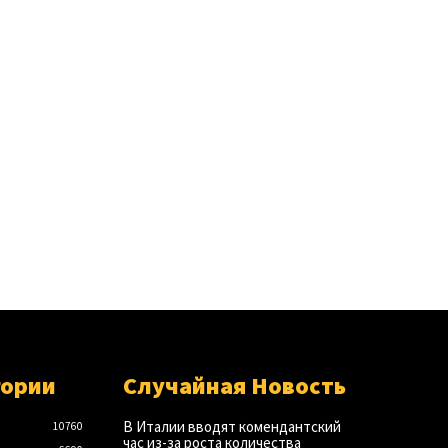
гории
Случайная Новость
В Италии вводят комендантский
10760
час из-за роста количества