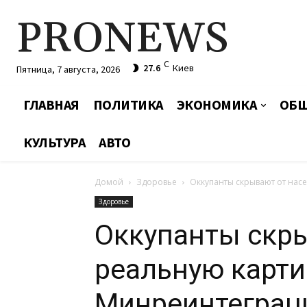
PRONEWS
C
27.6
Киев
Пятница, 7 августа, 2026
ГЛАВНАЯ
ПОЛИТИКА
ЭКОНОМИКА
ОБЩ
КУЛЬТУРА
АВТО
Домой
Здоровье
Оккупанты скрывают от нас
Здоровье
Оккупанты скр
реальную карти
Минреинтеграц