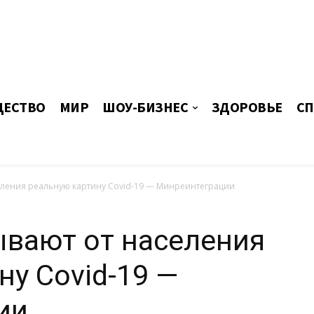
ЕСТВО
МИР
ШОУ-БИЗНЕС
ЗДОРОВЬЕ
СП
еления реальную картину Covid-19 — Минреинтеграции
ывают от населения
ну Covid-19 —
ии