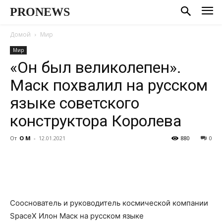
PRONEWS
Домой
Мир
Мир
«Он был великолепен».
Маск похвалил на русском
языке советского
конструктора Королева
От
О М
-
12.01.2021
880
0
Сооснователь и руководитель космической компании
SpaceX Илон Маск на русском языке