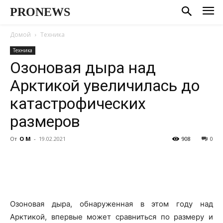
PRONEWS
Домой
Техника
Техника
Озоновая дыра над
Арктикой увеличилась до
катастрофических
размеров
От
О М
-
19.02.2021
908
0
Озоновая дыра, обнаруженная в этом году над
Арктикой, впервые может сравниться по размеру и