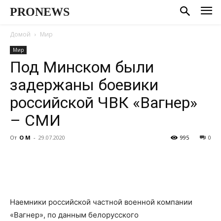
PRONEWS
Домой
Мир
Мир
Под Минском были
задержаны боевики
российской ЧВК «Вагнер»
– СМИ
От
О М
-
29.07.2020
995
0
Наемники российской частной военной компании
«Вагнер», по данным белорусского