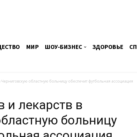
ЕСТВО
МИР
ШОУ-БИЗНЕС
ЗДОРОВЬЕ
СП
 в Черниговскую областную больницу обеспечит футбольная ассоциация
 и лекарств в
областную больницу
ольная ассоциация