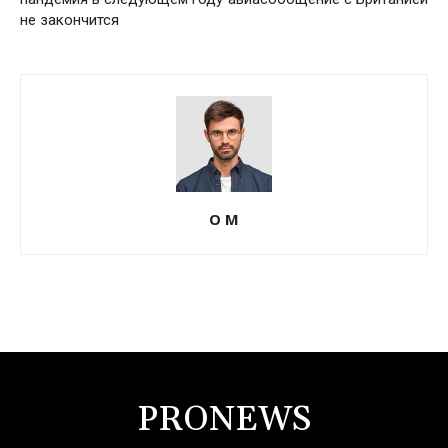
не закончится
О М
PRONEWS