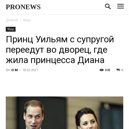
PRONEWS
Домой
Мир
Мир
Принц Уильям с супругой
переедут во дворец, где
жила принцесса Диана
От
О М
-
18.02.2021
848
0