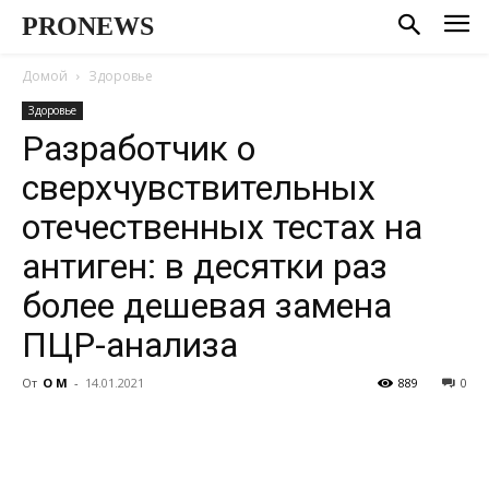
PRONEWS
Домой
Здоровье
Здоровье
Разработчик о
сверхчувствительных
отечественных тестах на
антиген: в десятки раз
более дешевая замена
ПЦР-анализа
От
О М
-
14.01.2021
889
0