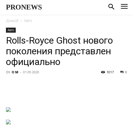
PRONEWS
Домой
Авто
Авто
Rolls-Royce Ghost нового
поколения представлен
официально
От
О М
-
01.09.2020
1017
0