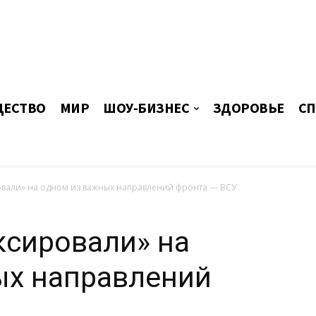
ЕСТВО
МИР
ШОУ-БИЗНЕС
ЗДОРОВЬЕ
СП
овали» на одном из важных направлений фронта — ВСУ
ксировали» на
ых направлений