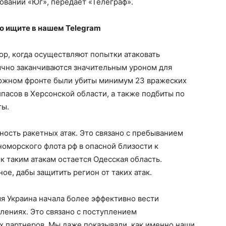
овании «Юг», передает «Телеграф».
ко
ищите в нашем Telegram
р, когда осуществляют попытки атаковать
ычно заканчиваются значительным уроном для
на южном фронте были убиты минимум 23 вражеских
пасов в Херсонской области, а также подбиты по
ты.
ность ракетных атак. Это связано с пребыванием
оморского флота рф в опасной близости к
к таким атакам остается Одесская область.
е, дабы защитить регион от таких атак.
мя Украина начала более эффективно вести
лениях. Это связано с поступлением
х партнеров. Мы даже показывали, как именно наши