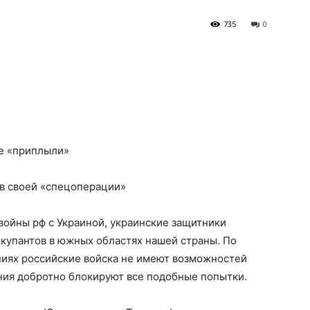
735
0
же «приплыли»
 в своей «спецоперации»
 войны рф с Украиной, украинские
защитники
купантов в южных областях нашей страны. По
иях российские войска не имеют возможностей
ния добротно блокируют все подобные попытки.