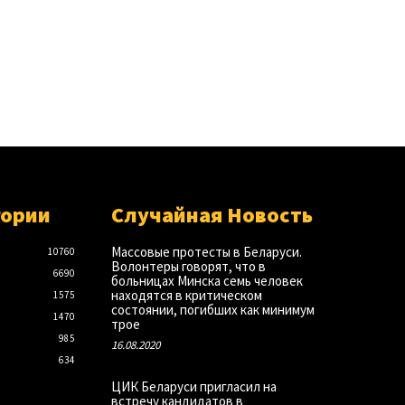
гории
Случайная Новость
Массовые протесты в Беларуси.
10760
Волонтеры говорят, что в
6690
больницах Минска семь человек
находятся в критическом
1575
состоянии, погибших как минимум
1470
трое
985
16.08.2020
634
ЦИК Беларуси пригласил на
встречу кандидатов в