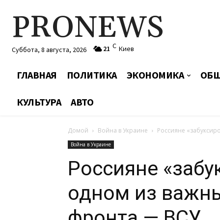
PRONEWS
C
21
Киев
Суббота, 8 августа, 2026
ГЛАВНАЯ
ПОЛИТИКА
ЭКОНОМИКА
ОБЩ
КУЛЬТУРА
АВТО
Домой
Война в Украине
Россияне «забуксир
Война в Украине
Россияне «забу
одном из важн
фронта — ВСУ