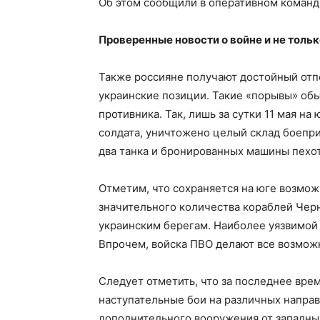
Об этом сообщили в оперативном команд
Проверенные новости о войне и не толь
Также россияне получают достойный отпо
украинские позиции. Такие «порывы» об
противника. Так, лишь за сутки 11 мая 
солдата, уничтожено целый склад боепри
два танка и бронированных машины пехо
Отметим, что сохраняется на юге возмож
значительного количества кораблей Черн
украинским берегам. Наиболее уязвимой 
Впрочем, войска ПВО делают все возможно
Следует отметить, что за последнее вре
наступательные бои на различных направ
дополнительного вооружения от западны