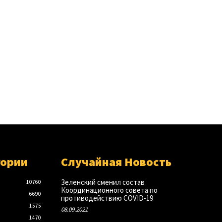
гории
Случайная Новость
Зеленский сменил состав
10760
Координационного совета по
6690
противодействию COVID-19
1575
08.09.2021
1470