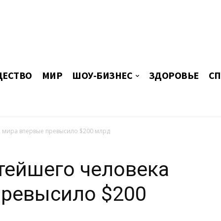
ЕСТВО
МИР
ШОУ-БИЗНЕС
ЗДОРОВЬЕ
СП
 мира впервые превысило $200 млрд
тейшего человека
превысило $200