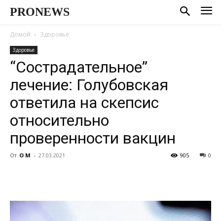
PRONEWS
Домой
Здоровье
Здоровье
“Сострадательное”
лечение: Голубовская
ответила на скепсис
относительно
проверенности вакцин
От
О М
-
27.03.2021
905
0